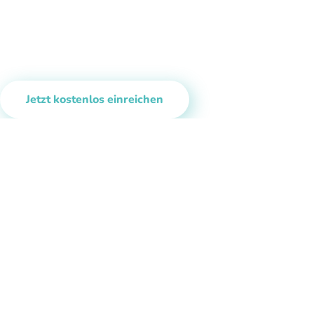
Jetzt kostenlos einreichen
Oder direkt
veröffentlichen
und Mio.
Leser erreichen!
Erreichen Sie zusätzliche relevante Leser für Ihre Botschaft
Wählen Sie ganz einfach themengenau passende Online-Magazine
Führen Sie Leser mit einem Linkklick zu Ihrer Homepage